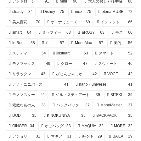
アンドロージー
91
mini
90
大人のおしゃれ手帖
88
steady
84
Disney
75
moz
75
otona MUSE
72
美人百花
70
オトナミューズ
69
インレッド
66
smart
64
ミッフィー
63
&ROSY
63
モズ
60
In Red
58
ミニ
57
MonoMax
57
美的
56
ステディ
54
jillstuart
53
スマート
52
モノマックス
49
グロー
47
スウィート
46
リラックマ
43
びじんひゃっか
42
VOCE
42
ナノ・ユニバース
41
nano・universe
41
モノマスター
41
ジル・スチュアート
39
BITEKI
39
素敵なあの人
38
バックパック
37
MonoMaster
37
DOD
35
KINOKUNIYA
35
BACKPACK
35
GINGER
34
かごバッグ
33
MAQUIA
32
MORE
32
アジョリー
31
マキア
31
a-jolie
29
BAILA
29