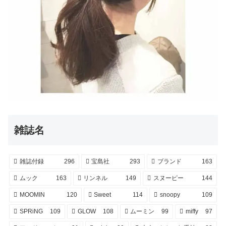
雑誌名
雑誌付録
296
宝島社
293
ブランド
163
ムック
163
リンネル
149
スヌーピー
144
MOOMIN
120
Sweet
114
snoopy
109
SPRiNG
109
GLOW
108
ムーミン
99
miffy
97