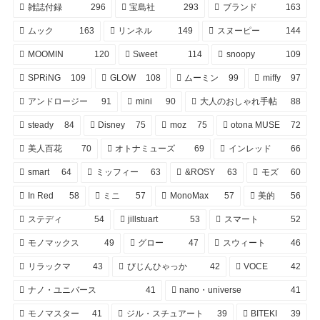
雑誌付録
296
宝島社
293
ブランド
163
ムック
163
リンネル
149
スヌーピー
144
MOOMIN
120
Sweet
114
snoopy
109
SPRiNG
109
GLOW
108
ムーミン
99
miffy
97
アンドロージー
91
mini
90
大人のおしゃれ手帖
88
steady
84
Disney
75
moz
75
otona MUSE
72
美人百花
70
オトナミューズ
69
インレッド
66
smart
64
ミッフィー
63
&ROSY
63
モズ
60
In Red
58
ミニ
57
MonoMax
57
美的
56
ステディ
54
jillstuart
53
スマート
52
モノマックス
49
グロー
47
スウィート
46
リラックマ
43
びじんひゃっか
42
VOCE
42
ナノ・ユニバース
41
nano・universe
41
モノマスター
41
ジル・スチュアート
39
BITEKI
39