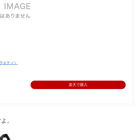
 （バラエティ）
楽天で購入
すよ。