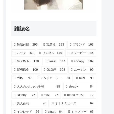
雑誌名
雑誌付録
296
宝島社
293
ブランド
163
ムック
163
リンネル
149
スヌーピー
144
MOOMIN
120
Sweet
114
snoopy
109
SPRiNG
109
GLOW
108
ムーミン
99
miffy
97
アンドロージー
91
mini
90
大人のおしゃれ手帖
88
steady
84
Disney
75
moz
75
otona MUSE
72
美人百花
70
オトナミューズ
69
インレッド
66
smart
64
ミッフィー
63