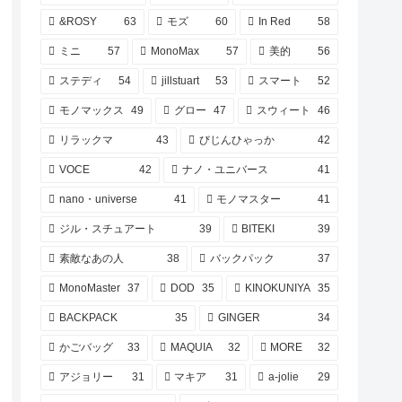
&ROSY
63
モズ
60
In Red
58
ミニ
57
MonoMax
57
美的
56
ステディ
54
jillstuart
53
スマート
52
モノマックス
49
グロー
47
スウィート
46
リラックマ
43
びじんひゃっか
42
VOCE
42
ナノ・ユニバース
41
nano・universe
41
モノマスター
41
ジル・スチュアート
39
BITEKI
39
素敵なあの人
38
バックパック
37
MonoMaster
37
DOD
35
KINOKUNIYA
35
BACKPACK
35
GINGER
34
かごバッグ
33
MAQUIA
32
MORE
32
アジョリー
31
マキア
31
a-jolie
29