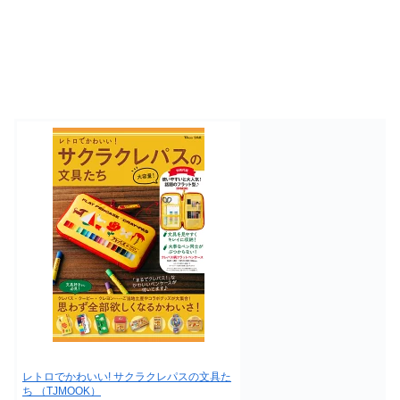
レトロでかわいい! サクラクレパスの文具た
ち （TJMOOK）