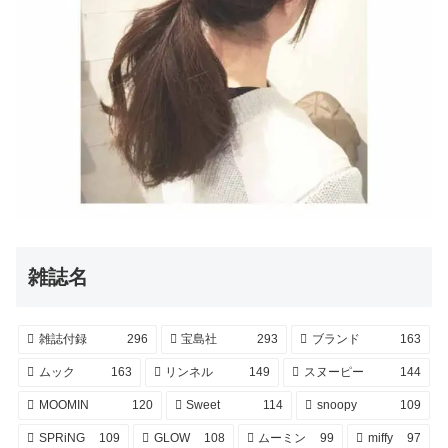
雑誌名
雑誌付録
296
宝島社
293
ブランド
163
ムック
163
リンネル
149
スヌーピー
144
MOOMIN
120
Sweet
114
snoopy
109
SPRiNG
109
GLOW
108
ムーミン
99
miffy
97