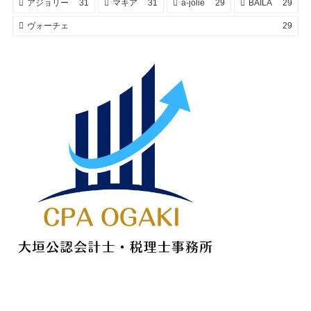
アジョリー
31
マキア
31
a-jolie
29
BAILA
29
ヴォーチェ
29