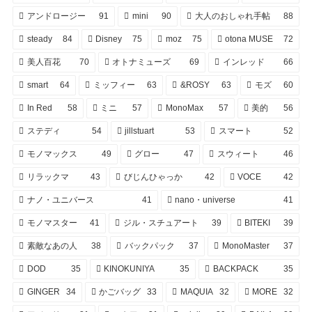
アンドロージー
91
mini
90
大人のおしゃれ手帖
88
steady
84
Disney
75
moz
75
otona MUSE
72
美人百花
70
オトナミューズ
69
インレッド
66
smart
64
ミッフィー
63
&ROSY
63
モズ
60
In Red
58
ミニ
57
MonoMax
57
美的
56
ステディ
54
jillstuart
53
スマート
52
モノマックス
49
グロー
47
スウィート
46
リラックマ
43
びじんひゃっか
42
VOCE
42
ナノ・ユニバース
41
nano・universe
41
モノマスター
41
ジル・スチュアート
39
BITEKI
39
素敵なあの人
38
バックパック
37
MonoMaster
37
DOD
35
KINOKUNIYA
35
BACKPACK
35
GINGER
34
かごバッグ
33
MAQUIA
32
MORE
32