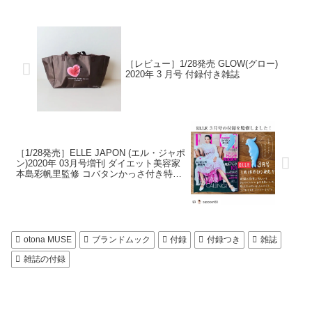
［レビュー］1/28発売 GLOW(グロー)
2020年 3 月号 付録付き雑誌
［1/28発売］ELLE JAPON (エル・ジャポ
ン)2020年 03月号増刊 ダイエット美容家
本島彩帆里監修 コバタンかっさ付き特別
版 付録付き雑誌
otona MUSE
ブランドムック
付録
付録つき
雑誌
雑誌の付録