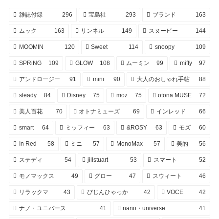
雑誌付録
296
宝島社
293
ブランド
163
ムック
163
リンネル
149
スヌーピー
144
MOOMIN
120
Sweet
114
snoopy
109
SPRiNG
109
GLOW
108
ムーミン
99
miffy
97
アンドロージー
91
mini
90
大人のおしゃれ手帖
88
steady
84
Disney
75
moz
75
otona MUSE
72
美人百花
70
オトナミューズ
69
インレッド
66
smart
64
ミッフィー
63
&ROSY
63
モズ
60
In Red
58
ミニ
57
MonoMax
57
美的
56
ステディ
54
jillstuart
53
スマート
52
モノマックス
49
グロー
47
スウィート
46
リラックマ
43
びじんひゃっか
42
VOCE
42
ナノ・ユニバース
41
nano・universe
41