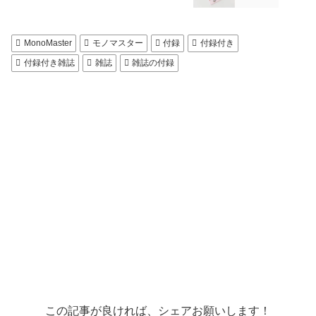
MonoMaster
モノマスター
付録
付録付き
付録付き雑誌
雑誌
雑誌の付録
この記事が良ければ、シェアお願いします！