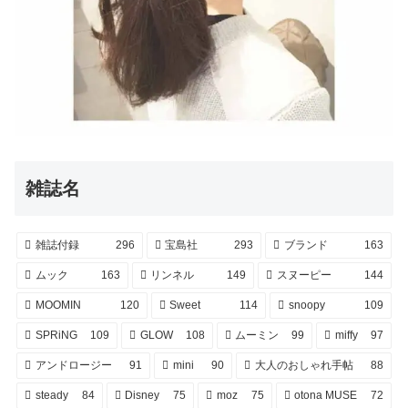
雑誌名
雑誌付録
296
宝島社
293
ブランド
163
ムック
163
リンネル
149
スヌーピー
144
MOOMIN
120
Sweet
114
snoopy
109
SPRiNG
109
GLOW
108
ムーミン
99
miffy
97
アンドロージー
91
mini
90
大人のおしゃれ手帖
88
steady
84
Disney
75
moz
75
otona MUSE
72