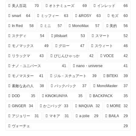
美人百花
70
オトナミューズ
69
インレッド
66
smart
64
ミッフィー
63
&ROSY
63
モズ
60
In Red
58
ミニ
57
MonoMax
57
美的
56
ステディ
54
jillstuart
53
スマート
52
モノマックス
49
グロー
47
スウィート
46
リラックマ
43
びじんひゃっか
42
VOCE
42
ナノ・ユニバース
41
nano・universe
41
モノマスター
41
ジル・スチュアート
39
BITEKI
39
素敵なあの人
38
バックパック
37
MonoMaster
37
DOD
35
KINOKUNIYA
35
BACKPACK
35
GINGER
34
かごバッグ
33
MAQUIA
32
MORE
32
アジョリー
31
マキア
31
a-jolie
29
BAILA
29
ヴォーチェ
29