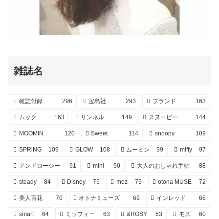
雑誌名
雑誌付録
296
宝島社
293
ブランド
163
ムック
163
リンネル
149
スヌーピー
144
MOOMIN
120
Sweet
114
snoopy
109
SPRiNG
109
GLOW
108
ムーミン
99
miffy
97
アンドロージー
91
mini
90
大人のおしゃれ手帖
88
steady
84
Disney
75
moz
75
otona MUSE
72
美人百花
70
オトナミューズ
69
インレッド
66
smart
64
ミッフィー
63
&ROSY
63
モズ
60