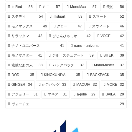
In Red
58
ミニ
57
MonoMax
57
美的
56
ステディ
54
jillstuart
53
スマート
52
モノマックス
49
グロー
47
スウィート
46
リラックマ
43
びじんひゃっか
42
VOCE
42
ナノ・ユニバース
41
nano・universe
41
モノマスター
41
ジル・スチュアート
39
BITEKI
39
素敵なあの人
38
バックパック
37
MonoMaster
37
DOD
35
KINOKUNIYA
35
BACKPACK
35
GINGER
34
かごバッグ
33
MAQUIA
32
MORE
32
アジョリー
31
マキア
31
a-jolie
29
BAILA
29
ヴォーチェ
29