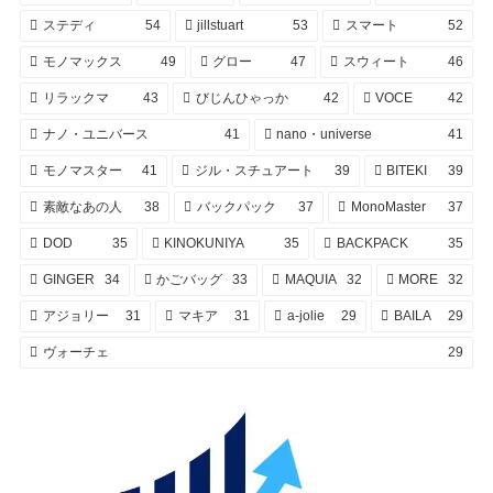
ステディ
54
jillstuart
53
スマート
52
モノマックス
49
グロー
47
スウィート
46
リラックマ
43
びじんひゃっか
42
VOCE
42
ナノ・ユニバース
41
nano・universe
41
モノマスター
41
ジル・スチュアート
39
BITEKI
39
素敵なあの人
38
バックパック
37
MonoMaster
37
DOD
35
KINOKUNIYA
35
BACKPACK
35
GINGER
34
かごバッグ
33
MAQUIA
32
MORE
32
アジョリー
31
マキア
31
a-jolie
29
BAILA
29
ヴォーチェ
29