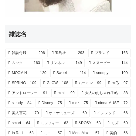
雑誌名
雑誌付録
296
宝島社
293
ブランド
163
ムック
163
リンネル
149
スヌーピー
144
MOOMIN
120
Sweet
114
snoopy
109
SPRiNG
109
GLOW
108
ムーミン
99
miffy
97
アンドロージー
91
mini
90
大人のおしゃれ手帖
88
steady
84
Disney
75
moz
75
otona MUSE
72
美人百花
70
オトナミューズ
69
インレッド
66
smart
64
ミッフィー
63
&ROSY
63
モズ
60
In Red
58
ミニ
57
MonoMax
57
美的
56