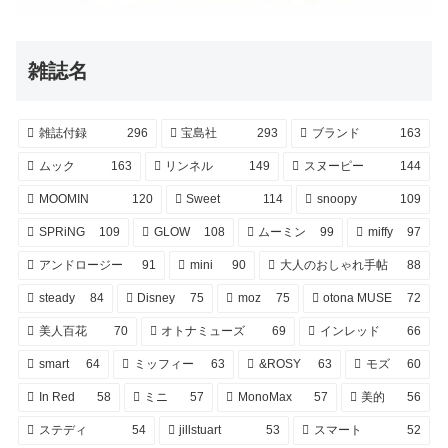
雑誌名
雑誌付録
296
宝島社
293
ブランド
163
ムック
163
リンネル
149
スヌーピー
144
MOOMIN
120
Sweet
114
snoopy
109
SPRiNG
109
GLOW
108
ムーミン
99
miffy
97
アンドロージー
91
mini
90
大人のおしゃれ手帖
88
steady
84
Disney
75
moz
75
otona MUSE
72
美人百花
70
オトナミューズ
69
インレッド
66
smart
64
ミッフィー
63
&ROSY
63
モズ
60
In Red
58
ミニ
57
MonoMax
57
美的
56
ステディ
54
jillstuart
53
スマート
52