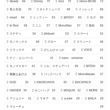
steady
84
Disney
75
moz
75
otona MUSE
72
美人百花
70
オトナミューズ
69
インレッド
66
smart
64
ミッフィー
63
&ROSY
63
モズ
60
In Red
58
ミニ
57
MonoMax
57
美的
56
ステディ
54
jillstuart
53
スマート
52
モノマックス
49
グロー
47
スウィート
46
リラックマ
43
びじんひゃっか
42
VOCE
42
ナノ・ユニバース
41
nano・universe
41
モノマスター
41
ジル・スチュアート
39
BITEKI
39
素敵なあの人
38
バックパック
37
MonoMaster
37
DOD
35
KINOKUNIYA
35
BACKPACK
35
GINGER
34
かごバッグ
33
MAQUIA
32
MORE
32
アジョリー
31
マキア
31
a-jolie
29
BAILA
29
ヴォーチェ
29