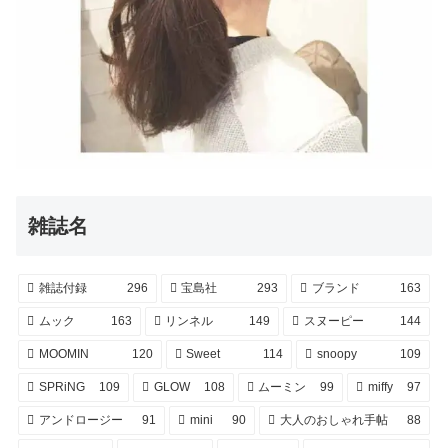
雑誌名
雑誌付録
296
宝島社
293
ブランド
163
ムック
163
リンネル
149
スヌーピー
144
MOOMIN
120
Sweet
114
snoopy
109
SPRiNG
109
GLOW
108
ムーミン
99
miffy
97
アンドロージー
91
mini
90
大人のおしゃれ手帖
88