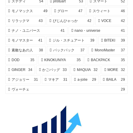
ステディ
54
jillstuart
53
スマート
52
モノマックス
49
グロー
47
スウィート
46
リラックマ
43
びじんひゃっか
42
VOCE
42
ナノ・ユニバース
41
nano・universe
41
モノマスター
41
ジル・スチュアート
39
BITEKI
39
素敵なあの人
38
バックパック
37
MonoMaster
37
DOD
35
KINOKUNIYA
35
BACKPACK
35
GINGER
34
かごバッグ
33
MAQUIA
32
MORE
32
アジョリー
31
マキア
31
a-jolie
29
BAILA
29
ヴォーチェ
29