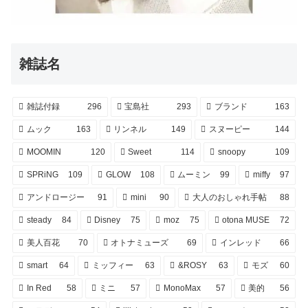
雑誌名
雑誌付録
296
宝島社
293
ブランド
163
ムック
163
リンネル
149
スヌーピー
144
MOOMIN
120
Sweet
114
snoopy
109
SPRiNG
109
GLOW
108
ムーミン
99
miffy
97
アンドロージー
91
mini
90
大人のおしゃれ手帖
88
steady
84
Disney
75
moz
75
otona MUSE
72
美人百花
70
オトナミューズ
69
インレッド
66
smart
64
ミッフィー
63
&ROSY
63
モズ
60
In Red
58
ミニ
57
MonoMax
57
美的
56