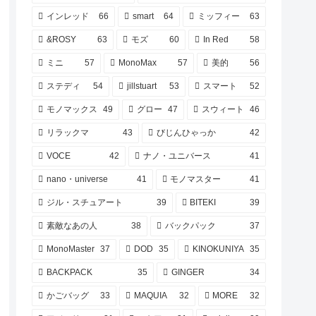
インレッド
66
smart
64
ミッフィー
63
&ROSY
63
モズ
60
In Red
58
ミニ
57
MonoMax
57
美的
56
ステディ
54
jillstuart
53
スマート
52
モノマックス
49
グロー
47
スウィート
46
リラックマ
43
びじんひゃっか
42
VOCE
42
ナノ・ユニバース
41
nano・universe
41
モノマスター
41
ジル・スチュアート
39
BITEKI
39
素敵なあの人
38
バックパック
37
MonoMaster
37
DOD
35
KINOKUNIYA
35
BACKPACK
35
GINGER
34
かごバッグ
33
MAQUIA
32
MORE
32