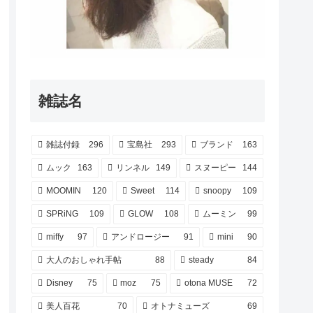
雑誌名
雑誌付録
296
宝島社
293
ブランド
163
ムック
163
リンネル
149
スヌーピー
144
MOOMIN
120
Sweet
114
snoopy
109
SPRiNG
109
GLOW
108
ムーミン
99
miffy
97
アンドロージー
91
mini
90
大人のおしゃれ手帖
88
steady
84
Disney
75
moz
75
otona MUSE
72
美人百花
70
オトナミューズ
69