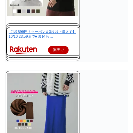
【1枚899円！クーポン＆3枚以上購入で】
10/10 23:59まで■ 裏起毛 …
楽天で
購入