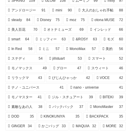
SPRiNG
109
GLOW
108
ムーミン
99
miffy
97
アンドロージー
91
mini
90
大人のおしゃれ手帖
88
steady
84
Disney
75
moz
75
otona MUSE
72
美人百花
70
オトナミューズ
69
インレッド
66
smart
64
ミッフィー
63
&ROSY
63
モズ
60
In Red
58
ミニ
57
MonoMax
57
美的
56
ステディ
54
jillstuart
53
スマート
52
モノマックス
49
グロー
47
スウィート
46
リラックマ
43
びじんひゃっか
42
VOCE
42
ナノ・ユニバース
41
nano・universe
41
モノマスター
41
ジル・スチュアート
39
BITEKI
39
素敵なあの人
38
バックパック
37
MonoMaster
37
DOD
35
KINOKUNIYA
35
BACKPACK
35
GINGER
34
かごバッグ
33
MAQUIA
32
MORE
32