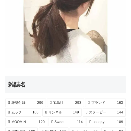
雑誌名
雑誌付録
296
宝島社
293
ブランド
163
ムック
163
リンネル
149
スヌーピー
144
MOOMIN
120
Sweet
114
snoopy
109