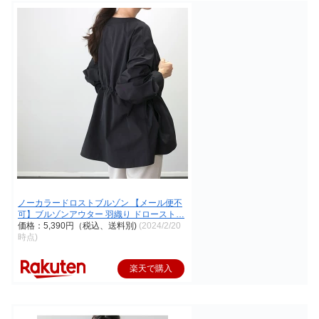
ノーカラードロストブルゾン 【メール便不
可】ブルゾンアウター 羽織り ドロースト…
価格：5,390円（税込、送料別)
(2024/2/20
時点)
楽天で購入