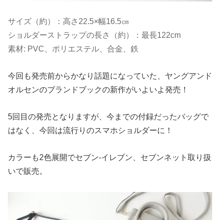
サイズ（約）：高さ
22.5×
幅
16.5
㎝
ショルダーストラップの長さ（約）：最長
122cm
素材
: PVC
、ポリエステル、合金、鉄
今回も発売前からかなり話題になっていた、ヤングアンド
オルセンのブランドブックの新作がいよいよ発売！
5回目の発売となりますが、今までの付録だったバッグで
はなく、今回は流行りのスマホショルダーに！
カラーも2色展開でセブン-イレブン、セブンネット取り扱
いで販売。