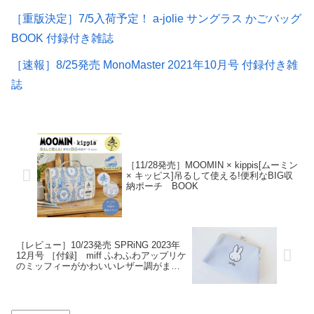
［重版決定］7/5入荷予定！ a-jolie サングラス かごバッグ
BOOK 付録付き雑誌
［速報］8/25発売 MonoMaster 2021年10月号 付録付き雑
誌
［11/28発売］MOOMIN × kippis[ムーミン
× キッピス]吊るして使える!便利なBIG収
納ポーチ BOOK
［レビュー］10/23発売 SPRiNG 2023年
12月号 ［付録] miff ふわふわアップリケ
のミッフィーがかわいいレザー調がま口
ポーチ