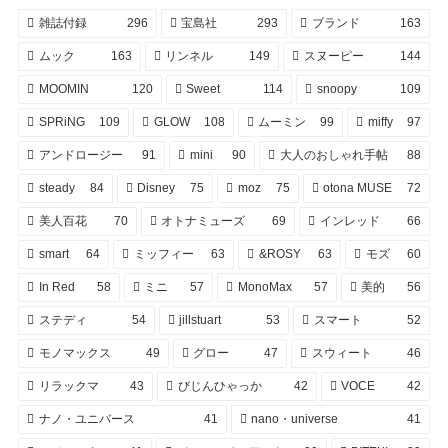
雑誌付録
296
宝島社
293
ブランド
163
ムック
163
リンネル
149
スヌーピー
144
MOOMIN
120
Sweet
114
snoopy
109
SPRiNG
109
GLOW
108
ムーミン
99
miffy
97
アンドロージー
91
mini
90
大人のおしゃれ手帖
88
steady
84
Disney
75
moz
75
otona MUSE
72
美人百花
70
オトナミューズ
69
インレッド
66
smart
64
ミッフィー
63
&ROSY
63
モズ
60
In Red
58
ミニ
57
MonoMax
57
美的
56
ステディ
54
jillstuart
53
スマート
52
モノマックス
49
グロー
47
スウィート
46
リラックマ
43
びじんひゃっか
42
VOCE
42
ナノ・ユニバース
41
nano・universe
41