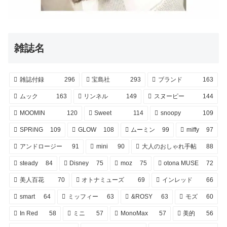
雑誌名
雑誌付録
296
宝島社
293
ブランド
163
ムック
163
リンネル
149
スヌーピー
144
MOOMIN
120
Sweet
114
snoopy
109
SPRiNG
109
GLOW
108
ムーミン
99
miffy
97
アンドロージー
91
mini
90
大人のおしゃれ手帖
88
steady
84
Disney
75
moz
75
otona MUSE
72
美人百花
70
オトナミューズ
69
インレッド
66
smart
64
ミッフィー
63
&ROSY
63
モズ
60
In Red
58
ミニ
57
MonoMax
57
美的
56