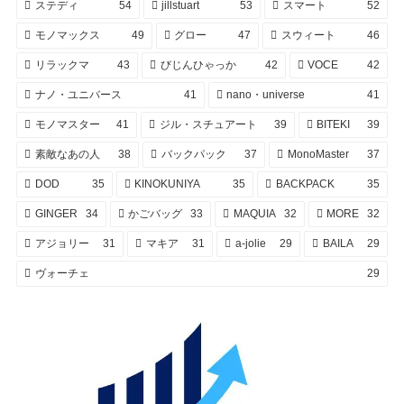
ステディ
54
jillstuart
53
スマート
52
モノマックス
49
グロー
47
スウィート
46
リラックマ
43
びじんひゃっか
42
VOCE
42
ナノ・ユニバース
41
nano・universe
41
モノマスター
41
ジル・スチュアート
39
BITEKI
39
素敵なあの人
38
バックパック
37
MonoMaster
37
DOD
35
KINOKUNIYA
35
BACKPACK
35
GINGER
34
かごバッグ
33
MAQUIA
32
MORE
32
アジョリー
31
マキア
31
a-jolie
29
BAILA
29
ヴォーチェ
29