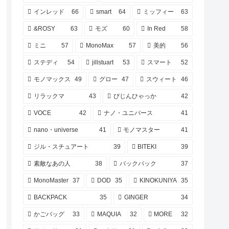
インレッド
66
smart
64
ミッフィー
63
&ROSY
63
モズ
60
In Red
58
ミニ
57
MonoMax
57
美的
56
ステディ
54
jillstuart
53
スマート
52
モノマックス
49
グロー
47
スウィート
46
リラックマ
43
びじんひゃっか
42
VOCE
42
ナノ・ユニバース
41
nano・universe
41
モノマスター
41
ジル・スチュアート
39
BITEKI
39
素敵なあの人
38
バックパック
37
MonoMaster
37
DOD
35
KINOKUNIYA
35
BACKPACK
35
GINGER
34
かごバッグ
33
MAQUIA
32
MORE
32