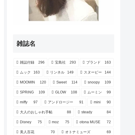
雑誌名
雑誌付録
296
宝島社
293
ブランド
163
ムック
163
リンネル
149
スヌーピー
144
MOOMIN
120
Sweet
114
snoopy
109
SPRiNG
109
GLOW
108
ムーミン
99
miffy
97
アンドロージー
91
mini
90
大人のおしゃれ手帖
88
steady
84
Disney
75
moz
75
otona MUSE
72
美人百花
70
オトナミューズ
69