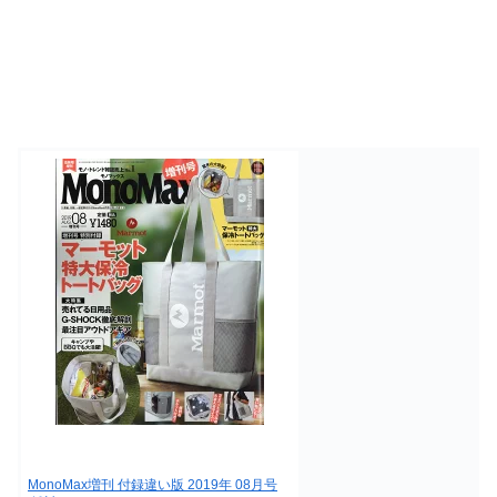
MonoMax増刊 付録違い版 2019年 08月号