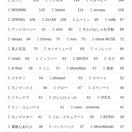
ムック
163
リンネル
149
スヌーピー
144
MOOMIN
120
Sweet
114
snoopy
109
SPRiNG
109
GLOW
108
ムーミン
99
miffy
97
アンドロージー
91
mini
90
大人のおしゃれ手帖
88
steady
84
Disney
75
moz
75
otona MUSE
72
美人百花
70
オトナミューズ
69
インレッド
66
smart
64
ミッフィー
63
&ROSY
63
モズ
60
In Red
58
ミニ
57
MonoMax
57
美的
56
ステディ
54
jillstuart
53
スマート
52
モノマックス
49
グロー
47
スウィート
46
リラックマ
43
びじんひゃっか
42
VOCE
42
ナノ・ユニバース
41
nano・universe
41
モノマスター
41
ジル・スチュアート
39
BITEKI
39
素敵なあの人
38
バックパック
37
MonoMaster
37