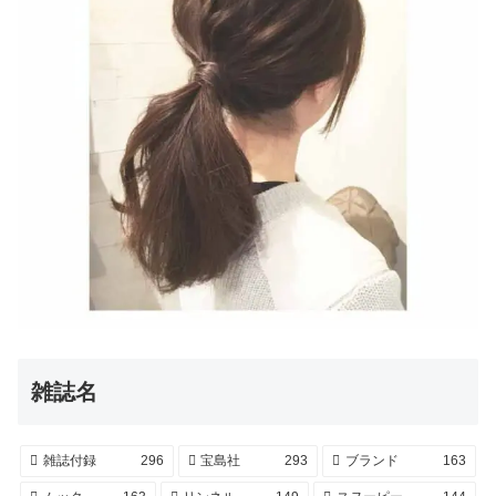
雑誌名
雑誌付録
296
宝島社
293
ブランド
163