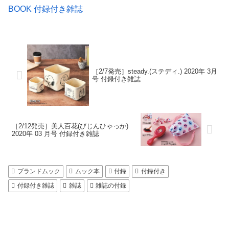
BOOK 付録付き雑誌
［2/7発売］steady.(ステディ.) 2020年 3月
号 付録付き雑誌
［2/12発売］美人百花(びじんひゃっか)
2020年 03 月号 付録付き雑誌
ブランドムック
ムック本
付録
付録付き
付録付き雑誌
雑誌
雑誌の付録