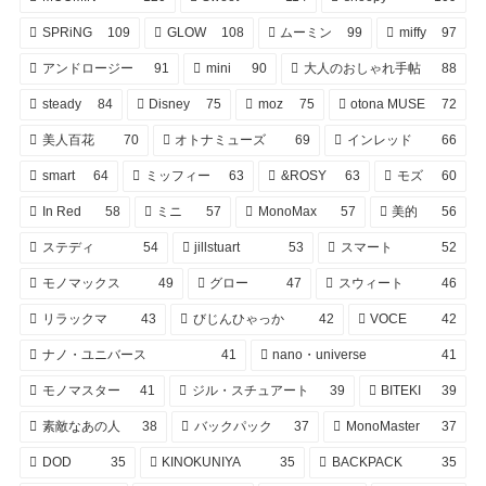
SPRiNG
109
GLOW
108
ムーミン
99
miffy
97
アンドロージー
91
mini
90
大人のおしゃれ手帖
88
steady
84
Disney
75
moz
75
otona MUSE
72
美人百花
70
オトナミューズ
69
インレッド
66
smart
64
ミッフィー
63
&ROSY
63
モズ
60
In Red
58
ミニ
57
MonoMax
57
美的
56
ステディ
54
jillstuart
53
スマート
52
モノマックス
49
グロー
47
スウィート
46
リラックマ
43
びじんひゃっか
42
VOCE
42
ナノ・ユニバース
41
nano・universe
41
モノマスター
41
ジル・スチュアート
39
BITEKI
39
素敵なあの人
38
バックパック
37
MonoMaster
37
DOD
35
KINOKUNIYA
35
BACKPACK
35