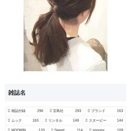
雑誌名
雑誌付録
296
宝島社
293
ブランド
163
ムック
163
リンネル
149
スヌーピー
144
MOOMIN
120
Sweet
114
snoopy
109