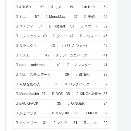
&ROSY
63
モズ
60
In Red
58
ミニ
57
MonoMax
57
美的
56
ステディ
54
jillstuart
53
スマート
52
モノマックス
49
グロー
47
スウィート
46
リラックマ
43
びじんひゃっか
42
VOCE
42
ナノ・ユニバース
41
nano・universe
41
モノマスター
41
ジル・スチュアート
39
BITEKI
39
素敵なあの人
38
バックパック
37
MonoMaster
37
DOD
35
KINOKUNIYA
35
BACKPACK
35
GINGER
34
かごバッグ
33
MAQUIA
32
MORE
32
アジョリー
31
マキア
31
a-jolie
29