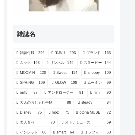
雑誌名
雑誌付録
296
宝島社
293
ブランド
163
ムック
163
リンネル
149
スヌーピー
144
MOOMIN
120
Sweet
114
snoopy
109
SPRiNG
109
GLOW
108
ムーミン
99
miffy
97
アンドロージー
91
mini
90
大人のおしゃれ手帖
88
steady
84
Disney
75
moz
75
otona MUSE
72
美人百花
70
オトナミューズ
69
インレッド
66
smart
64
ミッフィー
63