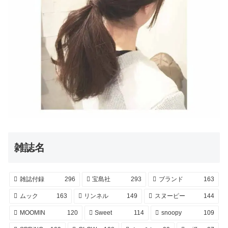
雑誌名
雑誌付録
296
宝島社
293
ブランド
163
ムック
163
リンネル
149
スヌーピー
144
MOOMIN
120
Sweet
114
snoopy
109