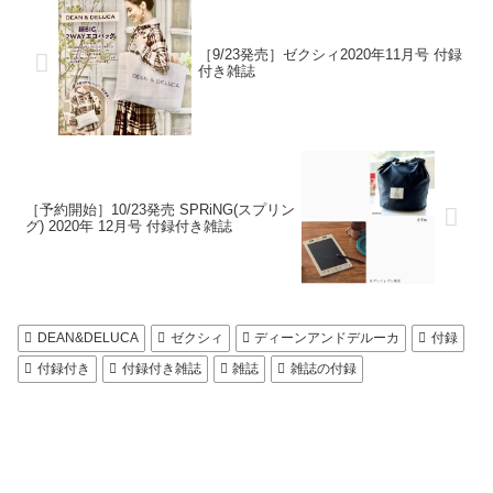
［9/23発売］ゼクシィ2020年11月号 付録
付き雑誌
［予約開始］10/23発売 SPRiNG(スプリン
グ) 2020年 12月号 付録付き雑誌
DEAN&DELUCA
ゼクシィ
ディーンアンドデルーカ
付録
付録付き
付録付き雑誌
雑誌
雑誌の付録