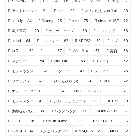
SPRiNG
109
GLOW
108
ムーミン
99
miffy
97
アンドロージー
91
mini
90
大人のおしゃれ手帖
88
steady
84
Disney
75
moz
75
otona MUSE
72
美人百花
70
オトナミューズ
69
インレッド
66
smart
64
ミッフィー
63
&ROSY
63
モズ
60
In Red
58
ミニ
57
MonoMax
57
美的
56
ステディ
54
jillstuart
53
スマート
52
モノマックス
49
グロー
47
スウィート
46
リラックマ
43
びじんひゃっか
42
VOCE
42
ナノ・ユニバース
41
nano・universe
41
モノマスター
41
ジル・スチュアート
39
BITEKI
39
素敵なあの人
38
バックパック
37
MonoMaster
37
DOD
35
KINOKUNIYA
35
BACKPACK
35
GINGER
34
かごバッグ
33
MAQUIA
32
MORE
32