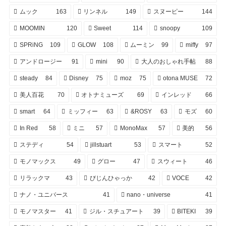
ムック
163
リンネル
149
スヌーピー
144
MOOMIN
120
Sweet
114
snoopy
109
SPRiNG
109
GLOW
108
ムーミン
99
miffy
97
アンドロージー
91
mini
90
大人のおしゃれ手帖
88
steady
84
Disney
75
moz
75
otona MUSE
72
美人百花
70
オトナミューズ
69
インレッド
66
smart
64
ミッフィー
63
&ROSY
63
モズ
60
In Red
58
ミニ
57
MonoMax
57
美的
56
ステディ
54
jillstuart
53
スマート
52
モノマックス
49
グロー
47
スウィート
46
リラックマ
43
びじんひゃっか
42
VOCE
42
ナノ・ユニバース
41
nano・universe
41
モノマスター
41
ジル・スチュアート
39
BITEKI
39