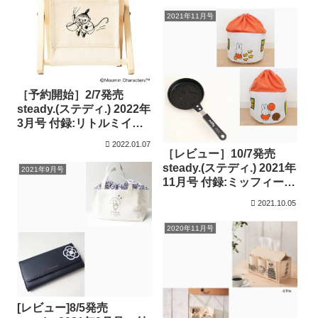
2021年11月号
［予約開始］2/7発売
steady.(ステディ.) 2022年
3月号 付録:リトルミイの
ポケット付き木製ミニラ
2022.01.07
ック 付録付き雑誌
［レビュー］10/7発売
steady.(ステディ.) 2021年
2021年9月号
11月号 付録:ミッフィー
大容量おうち形収納袋 付
2021.10.05
録付き雑誌
2020年11月号
[レビュー]8/5発売