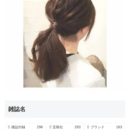
雑誌名
雑誌付録
296
宝島社
293
ブランド
163