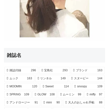
雑誌名
雑誌付録
296
宝島社
293
ブランド
163
ムック
163
リンネル
149
スヌーピー
144
MOOMIN
120
Sweet
114
snoopy
109
SPRiNG
109
GLOW
108
ムーミン
99
miffy
97
アンドロージー
91
mini
90
大人のおしゃれ手帖
88