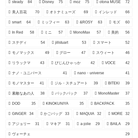
steady
84
Disney
75
moz
75
otona MUSE
72
美人百花
70
オトナミューズ
69
インレッド
66
smart
64
ミッフィー
63
&ROSY
63
モズ
60
In Red
58
ミニ
57
MonoMax
57
美的
56
ステディ
54
jillstuart
53
スマート
52
モノマックス
49
グロー
47
スウィート
46
リラックマ
43
びじんひゃっか
42
VOCE
42
ナノ・ユニバース
41
nano・universe
41
モノマスター
41
ジル・スチュアート
39
BITEKI
39
素敵なあの人
38
バックパック
37
MonoMaster
37
DOD
35
KINOKUNIYA
35
BACKPACK
35
GINGER
34
かごバッグ
33
MAQUIA
32
MORE
32
アジョリー
31
マキア
31
a-jolie
29
BAILA
29
ヴォーチェ
29